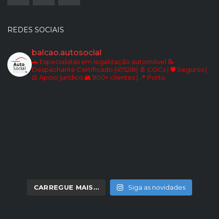
REDES SOCIAIS
balcao.autosocial
🚗 Especialistas em legalização automóvel
📝
Despachante Certificado (4752I8)
📄 COCs | 🛡️ Seguros |
⚖️ Apoio jurídico
👥 900+ clientes | 📍 Porto
CARREGUE MAIS…
Siga as novidades