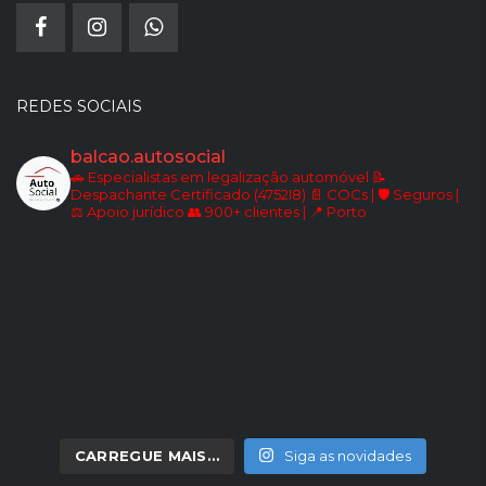
REDES SOCIAIS
balcao.autosocial
🚗 Especialistas em legalização automóvel
📝
Despachante Certificado (4752I8)
📄 COCs | 🛡️ Seguros |
⚖️ Apoio jurídico
👥 900+ clientes | 📍 Porto
CARREGUE MAIS…
Siga as novidades