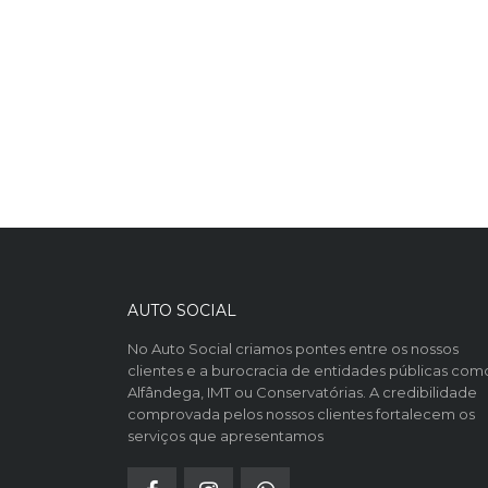
AUTO SOCIAL
No Auto Social criamos pontes entre os nossos
clientes e a burocracia de entidades públicas com
Alfândega, IMT ou Conservatórias. A credibilidade
comprovada pelos nossos clientes fortalecem os
serviços que apresentamos