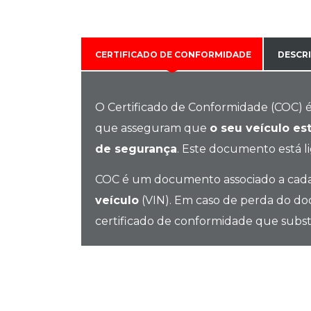
CERTIFICADO DE CONFORMIDADE
DESCR
O Certificado de Conformidade (COC)
que asseguram que
o seu veículo es
de segurança
. Este documento está l
COC é um documento associado a cada
veículo
(VIN). Em caso de perda do do
certificado de conformidade que substi