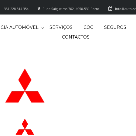
+351 228 314 354
R. de Salgueiros 702, 4050-531 Porto
info@auto-so
CIA AUTOMÓVEL
SERVIÇOS
COC
SEGUROS
CONTACTOS