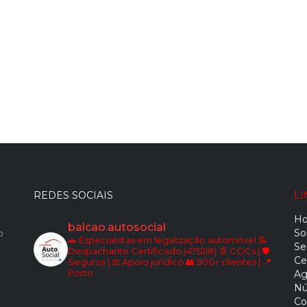
REDES SOCIAIS
LI
H
balcao.autosocial
So
o
🚗 Especialistas em legalização automóvel
📝
Se
Despachante Certificado (4752I8)
📄 COCs | 🛡️
Ce
Seguros | ⚖️ Apoio jurídico
👥 900+ clientes | 📍
Porto
Ag
Nú
Co