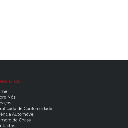
NKS ÚTEIS
ome
bre Nós
rviços
rtificado de Conformidade
ência Automóvel
mero de Chassi
ntactos