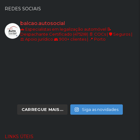
REDES SOCIAIS
balcao.autosocial
🚗 Especialistas em legalização automóvel
📝
Despachante Certificado (4752I8)
📄 COCs | 🛡️ Seguros |
⚖️ Apoio jurídico
👥 900+ clientes | 📍 Porto
CARREGUE MAIS…
Siga as novidades
LINKS ÚTEIS