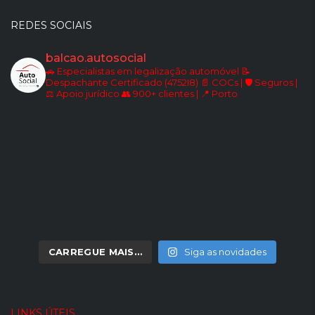
REDES SOCIAIS
balcao.autosocial
🚗 Especialistas em legalização automóvel
📝
Despachante Certificado (4752I8)
📄 COCs | 🛡️ Seguros |
⚖️ Apoio jurídico
👥 900+ clientes | 📍 Porto
CARREGUE MAIS…
Siga as novidades
LINKS ÚTEIS