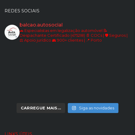
REDES SOCIAIS
balcao.autosocial
🚗 Especialistas em legalização automóvel
📝
Despachante Certificado (4752I8)
📄 COCs | 🛡️ Seguros |
⚖️ Apoio jurídico
👥 900+ clientes | 📍 Porto
CARREGUE MAIS…
Siga as novidades
LINKS ÚTEIS