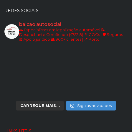
REDES SOCIAIS
balcao.autosocial
🚗 Especialistas em legalização automóvel
📝
Despachante Certificado (4752I8)
📄 COCs | 🛡️ Seguros |
⚖️ Apoio jurídico
👥 900+ clientes | 📍 Porto
CARREGUE MAIS…
Siga as novidades
LINKS ÚTEIS