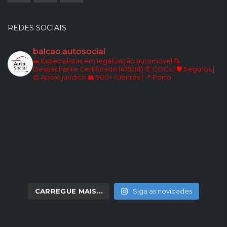
REDES SOCIAIS
balcao.autosocial
🚗 Especialistas em legalização automóvel
📝
Despachante Certificado (4752I8)
📄 COCs | 🛡️ Seguros |
⚖️ Apoio jurídico
👥 900+ clientes | 📍 Porto
CARREGUE MAIS…
Siga as novidades