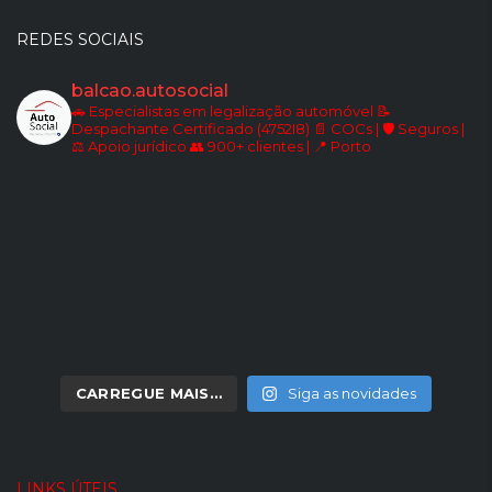
REDES SOCIAIS
balcao.autosocial
🚗 Especialistas em legalização automóvel
📝
Despachante Certificado (4752I8)
📄 COCs | 🛡️ Seguros |
⚖️ Apoio jurídico
👥 900+ clientes | 📍 Porto
CARREGUE MAIS…
Siga as novidades
LINKS ÚTEIS