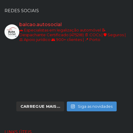
REDES SOCIAIS
balcao.autosocial
🚗 Especialistas em legalização automóvel
📝
Despachante Certificado (4752I8)
📄 COCs | 🛡️ Seguros |
⚖️ Apoio jurídico
👥 900+ clientes | 📍 Porto
CARREGUE MAIS…
Siga as novidades
LINKS ÚTEIS