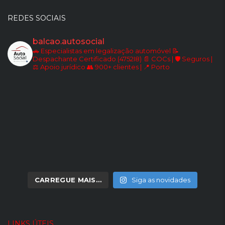
REDES SOCIAIS
balcao.autosocial
🚗 Especialistas em legalização automóvel
📝
Despachante Certificado (4752I8)
📄 COCs | 🛡️ Seguros |
⚖️ Apoio jurídico
👥 900+ clientes | 📍 Porto
CARREGUE MAIS…
Siga as novidades
LINKS ÚTEIS