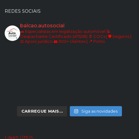
REDES SOCIAIS
balcao.autosocial
🚗 Especialistas em legalização automóvel
📝
Despachante Certificado (4752I8)
📄 COCs | 🛡️ Seguros |
⚖️ Apoio jurídico
👥 900+ clientes | 📍 Porto
CARREGUE MAIS…
Siga as novidades
LINKS ÚTEIS