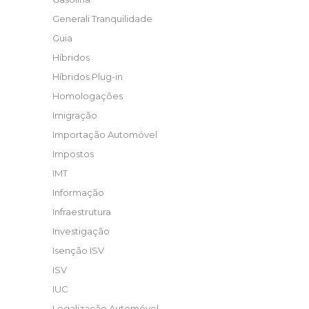
Generali Tranquilidade
Guia
Híbridos
Híbridos Plug-in
Homologações
Imigração
Importação Automóvel
Impostos
IMT
Informação
Infraestrutura
Investigação
Isenção ISV
ISV
IUC
Legalização Automóvel