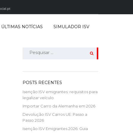
cial.pt
ÚLTIMAS NOTÍCIAS
SIMULADOR ISV
Pesquisar
por:
POSTS RECENTES
Isenção ISV emigrantes: requisitos para
legalizar veículo
Importar Carro da Alemanha em 2026
Devolução ISV Carros UE: Passo a
Passo 2026
Isenção ISV Emigrantes 2026: Guia