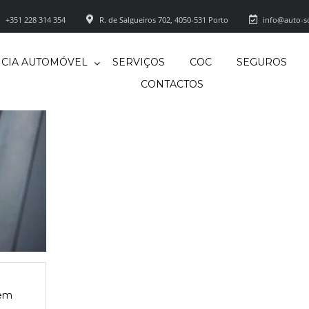
+351 228 314 354
R. de Salgueiros 702, 4050-531 Porto
info@auto-so
CIA AUTOMÓVEL
SERVIÇOS
COC
SEGUROS
CONTACTOS
 em