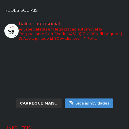
REDES SOCIAIS
balcao.autosocial
🚗 Especialistas em legalização automóvel
📝
Despachante Certificado (4752I8)
📄 COCs | 🛡️ Seguros |
⚖️ Apoio jurídico
👥 900+ clientes | 📍 Porto
CARREGUE MAIS…
Siga as novidades
LINKS ÚTEIS