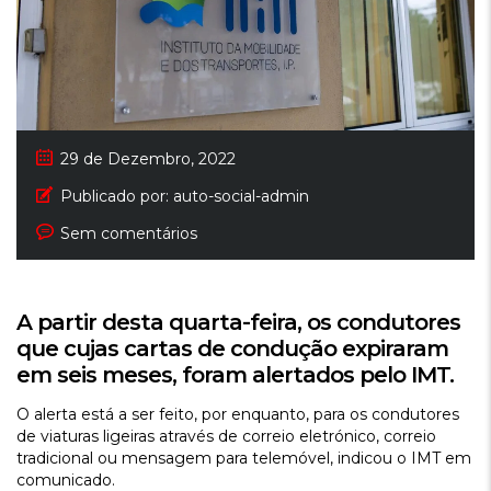
29 de Dezembro, 2022
Publicado por:
auto-social-admin
Sem comentários
A partir desta quarta-feira, os condutores
que cujas cartas de condução expiraram
em seis meses, foram alertados pelo IMT.
O alerta está a ser feito, por enquanto, para os condutores
de viaturas ligeiras através de correio eletrónico, correio
tradicional ou mensagem para telemóvel, indicou o IMT em
comunicado.