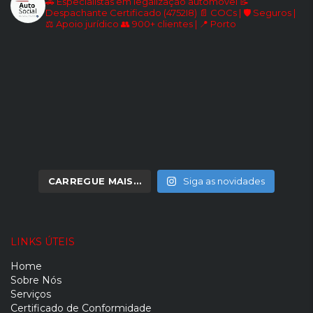
🚗 Especialistas em legalização automóvel
📝
Despachante Certificado (4752I8)
📄 COCs | 🛡️ Seguros |
⚖️ Apoio jurídico
👥 900+ clientes | 📍 Porto
CARREGUE MAIS…
Siga as novidades
LINKS ÚTEIS
Home
Sobre Nós
Serviços
Certificado de Conformidade