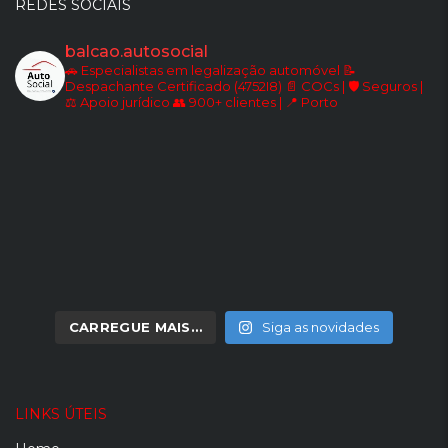
REDES SOCIAIS
balcao.autosocial
🚗 Especialistas em legalização automóvel
📝
Despachante Certificado (4752I8)
📄 COCs | 🛡️ Seguros |
⚖️ Apoio jurídico
👥 900+ clientes | 📍 Porto
CARREGUE MAIS…
Siga as novidades
LINKS ÚTEIS