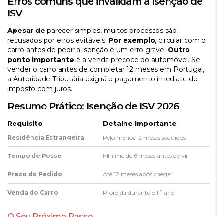
Erros comuns que invalidam a isenção de
ISV
Apesar de
parecer simples, muitos processos são
recusados por erros evitáveis.
Por exemplo
, circular com o
carro antes de pedir a isenção é um erro grave.
Outro
ponto importante
é a venda precoce do automóvel. Se
vender o carro antes de completar 12 meses em Portugal,
a Autoridade Tributária exigirá o pagamento imediato do
imposto com juros.
Resumo Prático: Isenção de ISV 2026
Requisito
Detalhe Importante
Residência Estrangeira
Pelo menos 12 meses seguidos
Tempo de Posse
Mínimo de 6 meses antes de vir
Prazo do Pedido
Até 12 meses após chegar
Venda do Carro
Proibida durante o 1.º ano
O Seu Próximo Passo