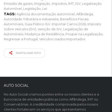
Emissão de gases
,
Imigração
,
Impostos
,
IMT
,
ISV
,
Legalização
Automóvel
,
Legislação
,
Lei
TAGS:
Agência documentação automóvel
,
Alfândega
,
Autoridade Tributária e Aduaneira
,
Benefícios Fiscais
Automóveis
,
Guia Prático ISV
,
Importar Carros 2026
,
Imposto
Sobre Veículos (ISV)
,
Isenção de ISV
,
Legalização de
Automóveis
,
Mudança de Residência
,
Poupar na Legalização
,
Regressar a Portugal
,
Veículos Usados Importados
PARTILHAR ISTO
AUTO SOCIAL
No Auto Social criamos pontes entre os nossos clientes e a
burocracia de entidades públicas como Alfândega, IMT ou
Conservatórias. A credibilidade comprovada pelos nossos
clientes fortalecem os serviços que apresentamos