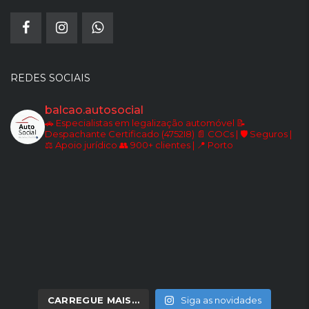
REDES SOCIAIS
balcao.autosocial
🚗 Especialistas em legalização automóvel
📝
Despachante Certificado (4752I8)
📄 COCs | 🛡️ Seguros |
⚖️ Apoio jurídico
👥 900+ clientes | 📍 Porto
CARREGUE MAIS…
Siga as novidades