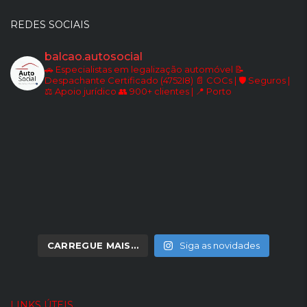
REDES SOCIAIS
balcao.autosocial
🚗 Especialistas em legalização automóvel
📝
Despachante Certificado (4752I8)
📄 COCs | 🛡️ Seguros |
⚖️ Apoio jurídico
👥 900+ clientes | 📍 Porto
CARREGUE MAIS…
Siga as novidades
LINKS ÚTEIS